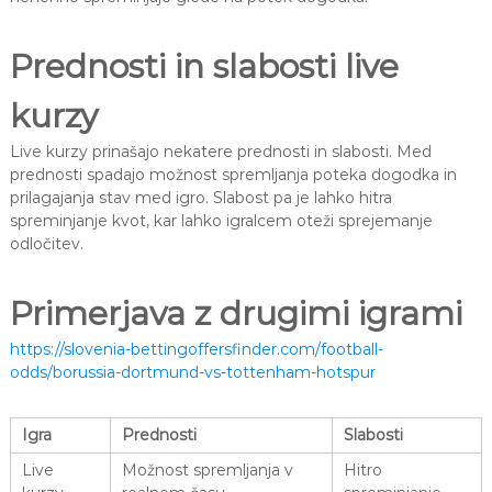
o
c
s
l
ő
Prednosti in slabosti live
á
d
s
m
kurzy
e
o
n
k
Live kurzy prinašajo nekatere prednosti in slabosti. Med
e
k
d
prednosti spadajo možnost spremljanja poteka dogodka in
z
prilagajanja stav med igro. Slabost pa je lahko hitra
e
s
spreminjanje kvot, kar lahko igralcem oteži sprejemanje
z
m
odločitev.
e
e
n
l
t
Primerjava z drugimi igrami
ő
j
https://slovenia-bettingoffersfinder.com/football-
e
odds/borussia-dortmund-vs-tottenham-hotspur
Igra
Prednosti
Slabosti
Live
Možnost spremljanja v
Hitro