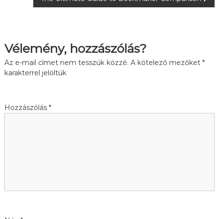
e
j
Vélemény, hozzászólás?
e
Az e-mail címet nem tesszük közzé.
A kötelező mezőket
*
g
karakterrel jelöltük
y
Hozzászólás
*
z
é
s
n
a