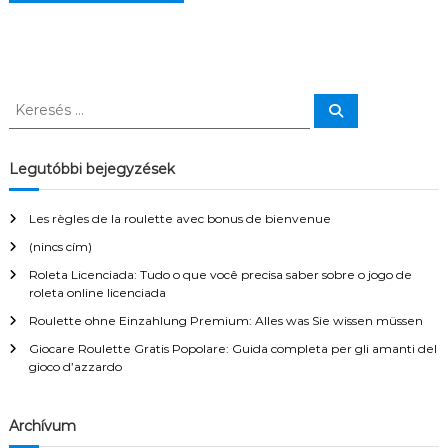
K
K
e
e
r
r
e
s
e
Legutóbbi bejegyzések
é
s
s
é
Les règles de la roulette avec bonus de bienvenue
s
(nincs cím)
:
Roleta Licenciada: Tudo o que você precisa saber sobre o jogo de
roleta online licenciada
Roulette ohne Einzahlung Premium: Alles was Sie wissen müssen
Giocare Roulette Gratis Popolare: Guida completa per gli amanti del
gioco d’azzardo
Archívum