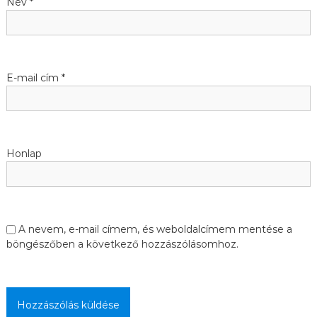
Név
*
v
i
g
E-mail cím
*
á
c
Honlap
i
ó
A nevem, e-mail címem, és weboldalcímem mentése a
böngészőben a következő hozzászólásomhoz.