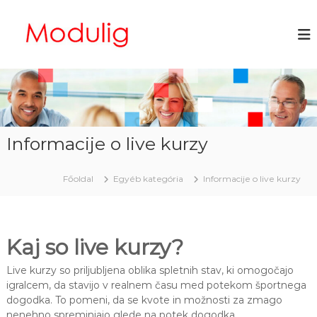
U
g
M
C
s
r
o
ő
á
d
d
s
u
e
a
l
l
t
j
i
a
á
g
r
r
á
Informacije o live kurzy
t
K
s
a
f
l
l
t
e
Főoldal
Egyéb kategória
Informacije o live kurzy
o
f
–
m
o
f
l
r
e
y
a
t
Kaj so live kurzy?
l
a
s
t
Live kurzy so priljubljena oblika spletnih stav, ki omogočajo
z
á
igralcem, da stavijo v realnem času med potekom športnega
s
á
dogodka. To pomeni, da se kvote in možnosti za zmago
a
m
,
nenehno spreminjajo glede na potek dogodka.